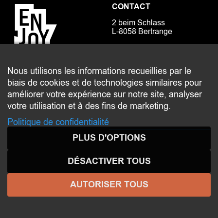
CONTACT
2 beim Schlass
L-8058 Bertrange
communication@bertrange.lu
Nous utilisons les informations recueillies par le
biais de cookies et de technologies similaires pour
améliorer votre expérience sur notre site, analyser
votre utilisation et à des fins de marketing.
Politique de confidentialité
© 2026 ENJOY
BERTRANGE
- Tous droits réservés -
PLUS D'OPTIONS
Aspects légaux
-
Politique de confidentialité
DÉSACTIVER TOUS
AUTORISER TOUS