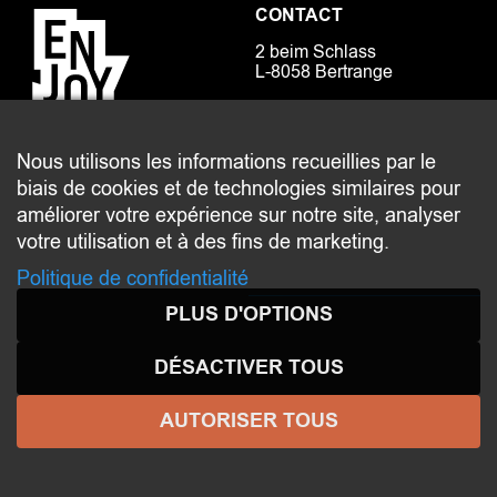
CONTACT
2 beim Schlass
L-8058 Bertrange
communication@bertrange.lu
Nous utilisons les informations recueillies par le
biais de cookies et de technologies similaires pour
améliorer votre expérience sur notre site, analyser
votre utilisation et à des fins de marketing.
Politique de confidentialité
© 2026 ENJOY
BERTRANGE
- Tous droits réservés -
PLUS D'OPTIONS
Aspects légaux
-
Politique de confidentialité
DÉSACTIVER TOUS
AUTORISER TOUS