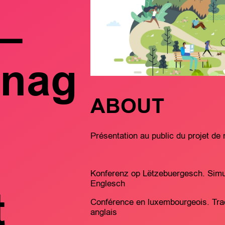
 –
nag
ABOUT
Présentation au public du projet d
Konferenz op Lëtzebuergesch. Simu
Englesch
t
Conférence en luxembourgeois. Trad
anglais