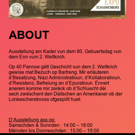
ABOUT
Ausstellung am Kader vun dem 80. Gebuertsdag vun
dem Enn vum 2. Weltkrich.
Op 40 Pannoe gëtt Geschicht vun dem 2. Weltkrich
gewise mat Bezuch op Bartreng. Mir erläuteren
d’Besatzung, Nazi Administratioun, d’Kollaboratioun,
d’Resistenz, Befreiung an d’Epuratioun. Ënnert
anerem komme mir zeréck ob d’Schluecht déi
sech zwëschent den Däitschen an Amerikaner ob der
Lonkescherstrooss ofgespillt huet.
D’Ausstellung ass op:
Samschden & Sonnden : 14:00 – 18:00
Méinden bis Donneschden : 15:00 – 19:00