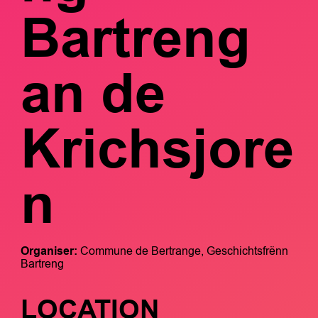
Bartreng
an de
Krichsjore
n
Organiser:
Commune de Bertrange, Geschichtsfrënn
Bartreng
LOCATION