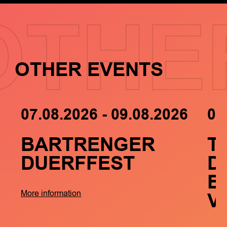
OTHE
OTHER EVENTS
07.08.2026 - 09.08.2026
05
BARTRENGER
T
DUERFFEST
D
B
V
More information