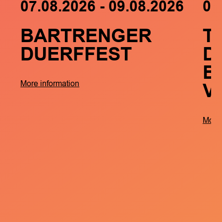
07.08.2026 - 09.08.2026
05
BARTRENGER
T
DUERFFEST
D
B
V
More information
More 