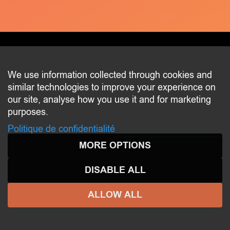
CONTACT
We use information collected through cookies and
similar technologies to improve your experience on
2 beim Schlass
our site, analyse how you use it and for marketing
L-8058 Bertrange
purposes.
communication@bertrange.lu
Politique de confidentialité
MORE OPTIONS
DISABLE ALL
ALLOW ALL
© 2026 ENJOY
BERTRANGE
- All rights reserved -
Aspects légaux
-
Politique de confidentialité