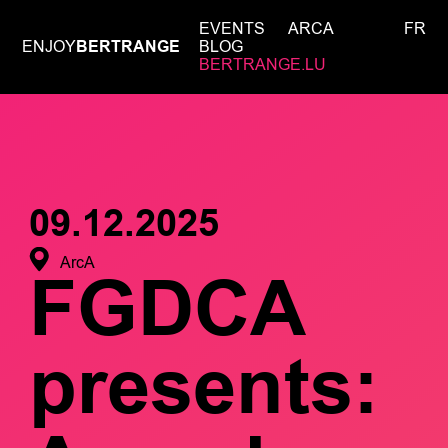
EVENTS
ARCA
FR
ENJOY
BERTRANGE
BLOG
BERTRANGE.LU
09.12.2025
ArcA
FGDCA
presents: