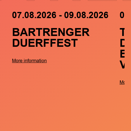
07.08.2026 - 09.08.2026
05
BARTRENGER
T
DUERFFEST
D
B
V
More information
More 