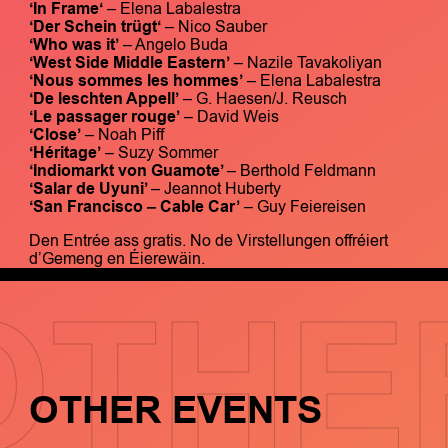
‘In Frame‘
– Elena Labalestra
‘Der Schein trügt‘
– Nico Sauber
‘Who was it’
– Angelo Buda
‘West Side Middle Eastern’
– Nazile Tavakoliyan
‘Nous sommes les hommes’
– Elena Labalestra
‘De leschten Appell’
– G. Haesen/J. Reusch
‘Le passager rouge’
– David Weis
‘Close’
– Noah Piff
‘Héritage’
– Suzy Sommer
‘Indiomarkt von Guamote’
– Berthold Feldmann
‘Salar de Uyuni’
– Jeannot Huberty
‘San Francisco – Cable Car’
– Guy Feiereisen
Den Entrée ass gratis. No de Virstellungen offréiert
d’Gemeng en Éierewäin.
OTHE
OTHER EVENTS