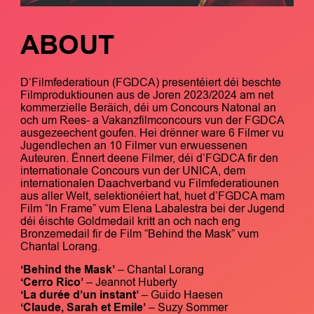
ABOUT
D‘Filmfederatioun (FGDCA) presentéiert déi beschte
Filmproduktiounen aus de Joren 2023/2024 am net
kommerzielle Beräich, déi um Concours Natonal an
och um Rees- a Vakanzfilmconcours vun der FGDCA
ausgezeechent goufen. Hei drënner ware 6 Filmer vu
Jugendlechen an 10 Filmer vun erwuessenen
Auteuren. Ënnert deene Filmer, déi d’FGDCA fir den
internationale Concours vun der UNICA, dem
internationalen Daachverband vu Filmfederatiounen
aus aller Welt, selektionéiert hat, huet d’FGDCA mam
Film “In Frame” vum Elena Labalestra bei der Jugend
déi éischte Goldmedail kritt an och nach eng
Bronzemedail fir de Film “Behind the Mask” vum
Chantal Lorang.
‘Behind the Mask’
– Chantal Lorang
‘Cerro Rico’
– Jeannot Huberty
‘La durée d’un instant’
– Guido Haesen
‘Claude, Sarah et Emile’
– Suzy Sommer