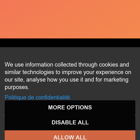
CONTACT
We use information collected through cookies and
similar technologies to improve your experience on
2 beim Schlass
our site, analyse how you use it and for marketing
L-8058 Bertrange
purposes.
communication@bertrange.lu
Politique de confidentialité
MORE OPTIONS
DISABLE ALL
ALLOW ALL