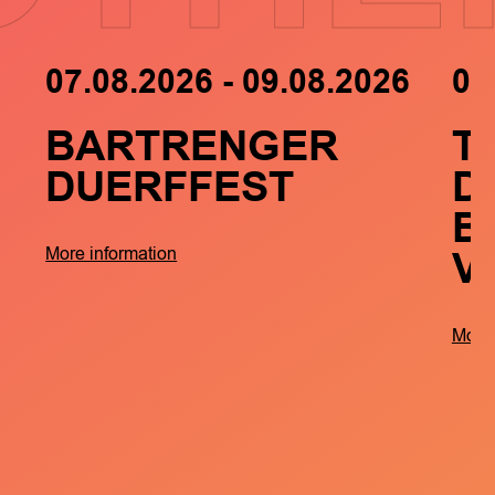
07.08.2026 - 09.08.2026
05
BARTRENGER
T
DUERFFEST
D
B
V
More information
More 