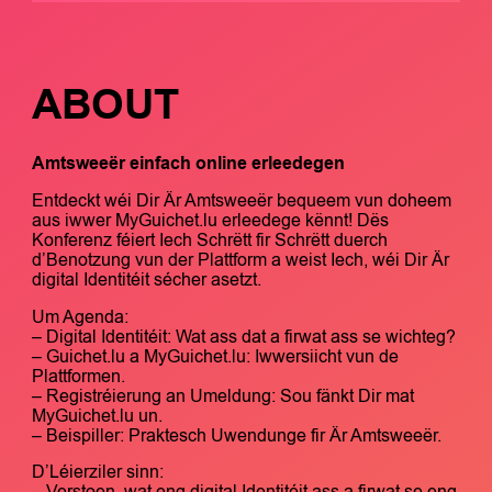
ABOUT
Amtsweeër einfach online erleedegen
Entdeckt wéi Dir Är Amtsweeër bequeem vun doheem
aus iwwer MyGuichet.lu erleedege kënnt! Dës
Konferenz féiert Iech Schrëtt fir Schrëtt duerch
d’Benotzung vun der Plattform a weist Iech, wéi Dir Är
digital Identitéit sécher asetzt.
Um Agenda:
– Digital Identitéit: Wat ass dat a firwat ass se wichteg?
– Guichet.lu a MyGuichet.lu: Iwwersiicht vun de
Plattformen.
– Registréierung an Umeldung: Sou fänkt Dir mat
MyGuichet.lu un.
– Beispiller: Praktesch Uwendunge fir Är Amtsweeër.
D’Léierziler sinn:
– Verstoen, wat eng digital Identitéit ass a firwat se eng