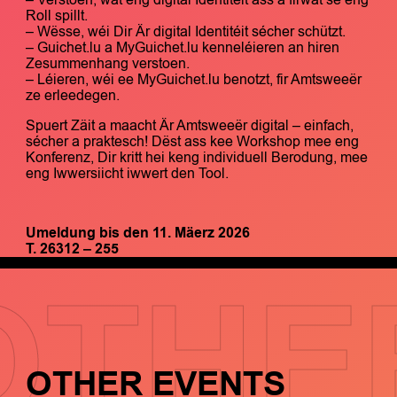
Roll spillt.
– Wësse, wéi Dir Är digital Identitéit sécher schützt.
– Guichet.lu a MyGuichet.lu kenneléieren an hiren
Zesummenhang verstoen.
– Léieren, wéi ee MyGuichet.lu benotzt, fir Amtsweeër
ze erleedegen.
Spuert Zäit a maacht Är Amtsweeër digital – einfach,
sécher a praktesch! Dëst ass kee Workshop mee eng
Konferenz, Dir kritt hei keng individuell Berodung, mee
eng Iwwersiicht iwwert den Tool.
Umeldung bis den 11. Mäerz 2026
T. 26312 – 255
OTHE
OTHER EVENTS