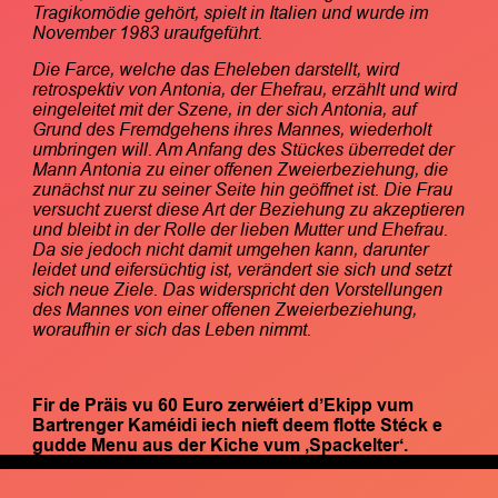
Tragikomödie gehört, spielt in Italien und wurde im
November 1983 uraufgeführt.
Die Farce, welche das Eheleben darstellt, wird
retrospektiv von Antonia, der Ehefrau, erzählt und wird
eingeleitet mit der Szene, in der sich Antonia, auf
Grund des Fremdgehens ihres Mannes, wiederholt
umbringen will. Am Anfang des Stückes überredet der
Mann Antonia zu einer offenen Zweierbeziehung, die
zunächst nur zu seiner Seite hin geöffnet ist. Die Frau
versucht zuerst diese Art der Beziehung zu akzeptieren
und bleibt in der Rolle der lieben Mutter und Ehefrau.
Da sie jedoch nicht damit umgehen kann, darunter
leidet und eifersüchtig ist, verändert sie sich und setzt
sich neue Ziele. Das widerspricht den Vorstellungen
des Mannes von einer offenen Zweierbeziehung,
woraufhin er sich das Leben nimmt.
Fir de Präis vu 60 Euro zerwéiert d’Ekipp vum
Bartrenger Kaméidi iech nieft deem flotte Stéck e
gudde Menu aus der Kiche vum ‚Spackelter‘.