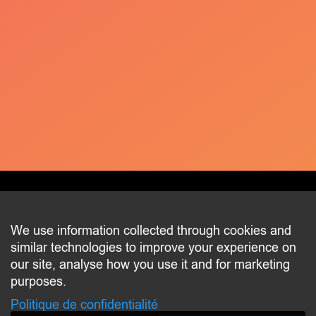
CONTACT
We use information collected through cookies and
similar technologies to improve your experience on
2 beim Schlass
our site, analyse how you use it and for marketing
L-8058 Bertrange
purposes.
communication@bertrange.lu
Politique de confidentialité