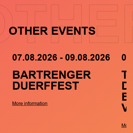
OTHE
OTHER EVENTS
07.08.2026 - 09.08.2026
05
BARTRENGER
T
DUERFFEST
D
B
V
More information
More 