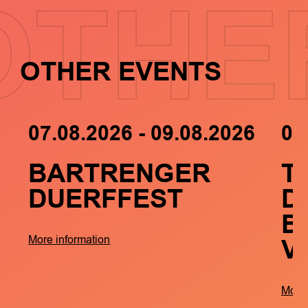
OTHE
OTHER EVENTS
07.08.2026 - 09.08.2026
05
BARTRENGER
T
DUERFFEST
D
B
V
More information
More 