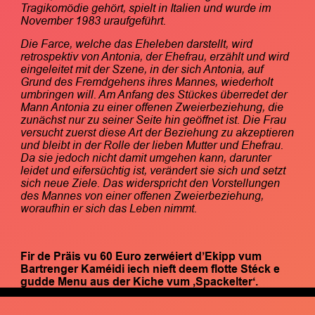
Tragikomödie gehört, spielt in Italien und wurde im
November 1983 uraufgeführt.
Die Farce, welche das Eheleben darstellt, wird
retrospektiv von Antonia, der Ehefrau, erzählt und wird
eingeleitet mit der Szene, in der sich Antonia, auf
Grund des Fremdgehens ihres Mannes, wiederholt
umbringen will. Am Anfang des Stückes überredet der
Mann Antonia zu einer offenen Zweierbeziehung, die
zunächst nur zu seiner Seite hin geöffnet ist. Die Frau
versucht zuerst diese Art der Beziehung zu akzeptieren
und bleibt in der Rolle der lieben Mutter und Ehefrau.
Da sie jedoch nicht damit umgehen kann, darunter
leidet und eifersüchtig ist, verändert sie sich und setzt
sich neue Ziele. Das widerspricht den Vorstellungen
des Mannes von einer offenen Zweierbeziehung,
woraufhin er sich das Leben nimmt.
Fir de Präis vu 60 Euro zerwéiert d’Ekipp vum
Bartrenger Kaméidi iech nieft deem flotte Stéck e
gudde Menu aus der Kiche vum ‚Spackelter‘.