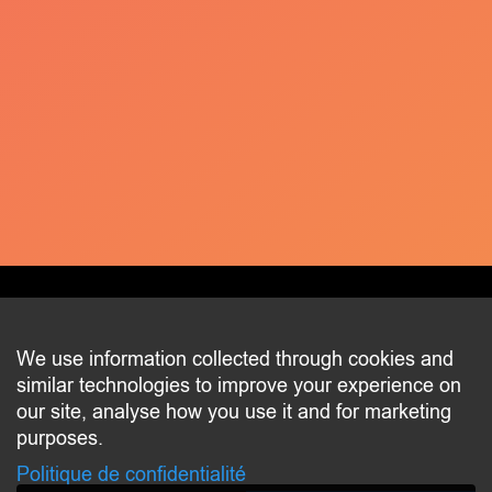
CONTACT
We use information collected through cookies and
similar technologies to improve your experience on
2 beim Schlass
our site, analyse how you use it and for marketing
L-8058 Bertrange
purposes.
communication@bertrange.lu
Politique de confidentialité