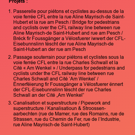
Projets :
Passerelle pour piétons et cyclistes au-dessus de la
voie ferrée CFL entre la rue Aline Mayrisch-de Saint-
Hubert et la rue am Pesch / Bridge for pedestrians
and cyclists over the CFL railway line between rue
Aline Mayrisch-de Saint-Hubert and rue am Pesch /
Bréck fir Foussgänger a Vëlosfuerer iwwert der CFL-
Eisebunnslinn tëscht der rue Aline Mayrisch-de
Saint-Hubert an der rue am Pesch
Passage souterrain pour piétons et cyclistes sous la
voie ferrée CFL entre la rue Charles Schwall et la
Cité « Am Wenkel » / Underpass for pedestrians and
cyclists under the CFL railway line between rue
Charles Schwall and Cité ‘Am Wenkel’ /
Ënnerféierung fir Foussgänger a Vëlosfuerer ënnert
der CFL-Eisebunnslinn tëscht der rue Charles
Schwall an der Cité „Am Wenkel“
Canalisation et superstructure / Pipework and
superstructure / Kanalisatioun & Stroossen-
aarbechten (rue de Mamer, rue des Romains, rue de
Strassen, rue du Chemin de Fer, rue de l’Industrie,
rue Aline Mayrisch-de Saint-Hubert)