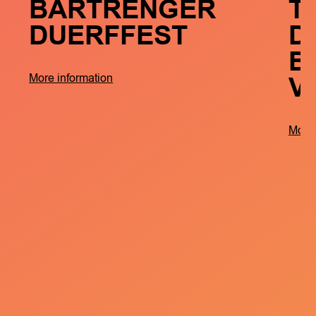
BARTRENGER
T
DUERFFEST
D
B
V
More information
More 