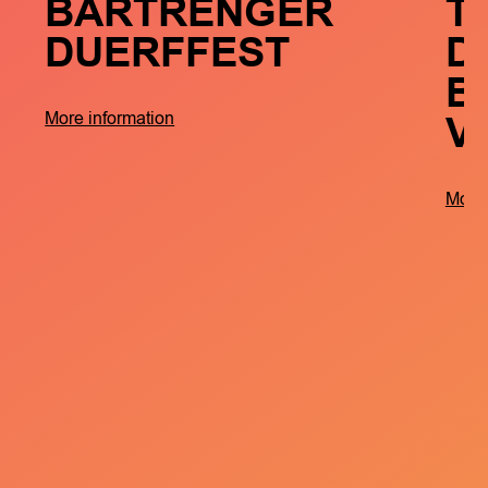
BARTRENGER
T
DUERFFEST
D
B
V
More information
More 