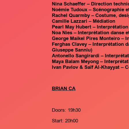
Nina Schaeffer – Direction techni
Noémie Tudoux – Scénographie et
Rachel Quarmby – Costume, design
Camille Lazzari – Médiation
Pearl May Hubert – Interprétation
Noa Nies – Interprétation danse e
George Maikel Pires Monteiro – In
Ferghas Clavey – Interprétation d
Giuseppe Sanniu)
Antonello Sangirardi – Interprétat
Maya Balam Meyong – Interprétati
Ivan Pavlov & Saïf Al-Khayyat – 
BRIAN CA
Doors: 19h30
Start: 20h00