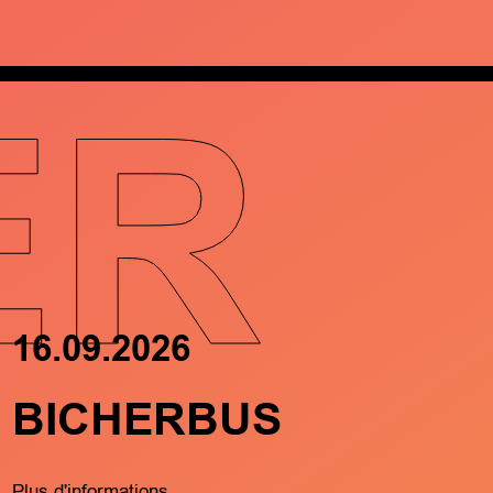
ER
16.09.2026
17.09.202
BICHERBUS
FRËND
MÄTCH
Plus d'informations