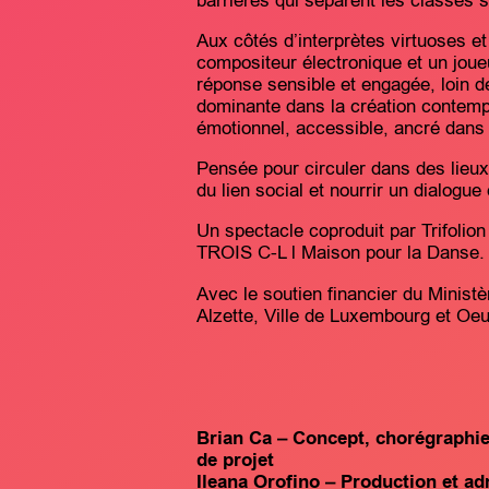
barrières qui séparent les classes s
Aux côtés d’interprètes virtuoses e
compositeur électronique et un joue
réponse sensible et engagée, loin de 
dominante dans la création contempo
émotionnel, accessible, ancré dans l
Pensée pour circuler dans des lieux
du lien social et nourrir un dialogu
Un spectacle coproduit par Trifolio
TROIS C-L l Maison pour la Danse.
Avec le soutien financier du Ministè
Alzette, Ville de Luxembourg et O
Brian Ca – Concept, chorégraphie
de projet
Ileana Orofino – Production et ad