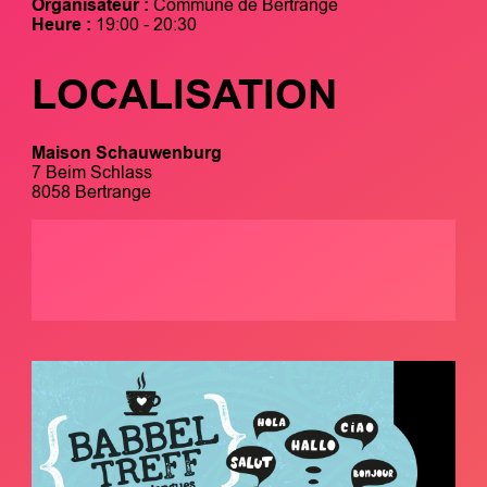
Organisateur :
Commune de Bertrange
Heure :
19:00 - 20:30
LOCALISATION
Maison Schauwenburg
7 Beim Schlass
8058 Bertrange