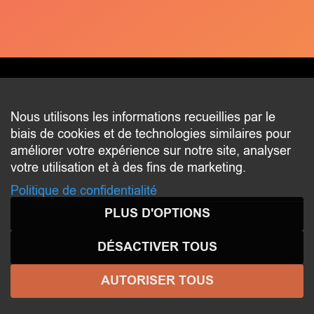
CONTACT
Nous utilisons les informations recueillies par le
biais de cookies et de technologies similaires pour
2 beim Schlass
améliorer votre expérience sur notre site, analyser
L-8058 Bertrange
votre utilisation et à des fins de marketing.
communication@bertrange.lu
Politique de confidentialité
PLUS D'OPTIONS
DÉSACTIVER TOUS
AUTORISER TOUS
© 2026 ENJOY
BERTRANGE
- Tous droits réservés -
Aspects légaux
-
Politique de confidentialité