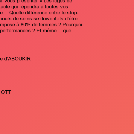
ur vous présenter « Les loges de
tacle qui répondra à toutes vos
ue… Quelle différence entre le strip-
 bouts de seins se doivent-ils d’être
 composé à 80% de femmes ? Pourquoi
les performances ? Et même… que
ne d’ABOUKIR
l OTT