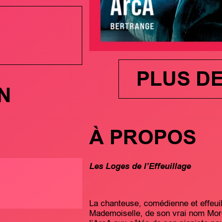
PLUS D
N
À PROPOS
Les Loges de l’Effeuillage
La chanteuse, comédienne et effeu
Mademoiselle, de son vrai nom Morg