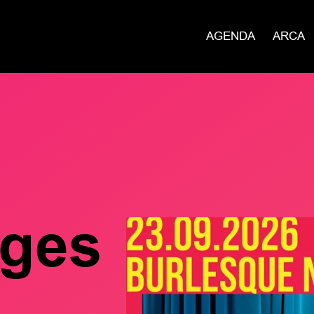
AGENDA
ARCA
oges