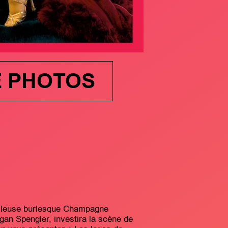
E PHOTOS
illeuse burlesque Champagne
an Spengler, investira la scène de