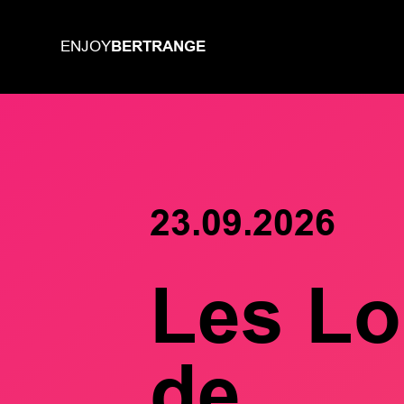
BERTRANGE
ENJOY
23.09.2026
Les L
de