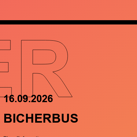
ER
16.09.2026
17.09.202
BICHERBUS
FRËND
MÄTCH