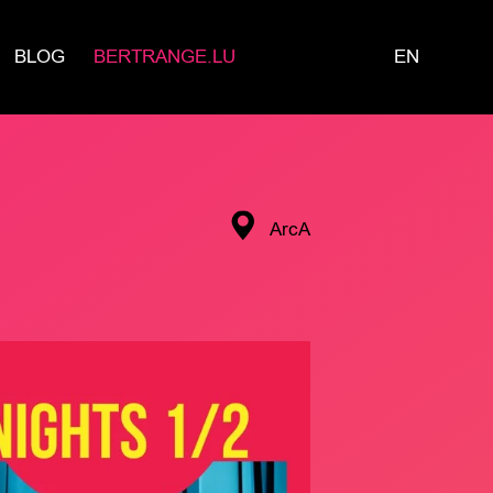
BLOG
BERTRANGE.LU
EN
ArcA