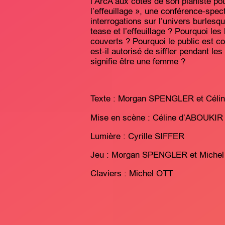
l’ArcA aux côtés de son pianiste po
l’effeuillage », une conférence-spec
interrogations sur l’univers burlesq
tease et l’effeuillage ? Pourquoi les
couverts ? Pourquoi le public est
est-il autorisé de siffler pendant 
signifie être une femme ?
Texte : Morgan SPENGLER et Céli
Mise en scène : Céline d’ABOUKIR
Lumière : Cyrille SIFFER
Jeu : Morgan SPENGLER et Miche
Claviers : Michel OTT