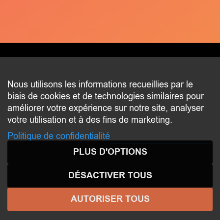
CONTACT
Nous utilisons les informations recueillies par le
biais de cookies et de technologies similaires pour
2 beim Schlass
améliorer votre expérience sur notre site, analyser
L-8058 Bertrange
votre utilisation et à des fins de marketing.
communication@bertrange.lu
Politique de confidentialité
PLUS D'OPTIONS
DÉSACTIVER TOUS
AUTORISER TOUS
© 2026 ENJOY
BERTRANGE
- Tous droits réservés -