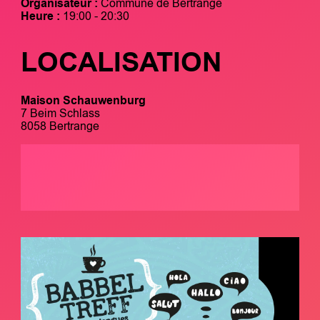
Organisateur :
Commune de Bertrange
Heure :
19:00 - 20:30
LOCALISATION
Maison Schauwenburg
7 Beim Schlass
8058 Bertrange