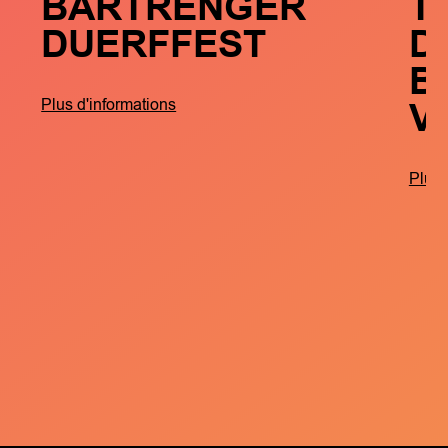
BARTRENGER
T
DUERFFEST
D
B
V
Plus d'informations
Plus 