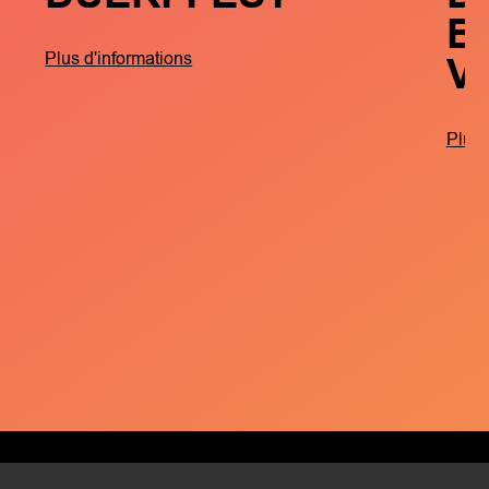
B
V
Plus d'informations
Plus 