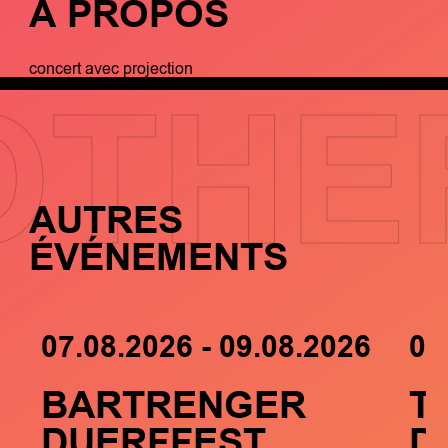
À PROPOS
concert avec projection
OTHE
AUTRES
ÉVÉNEMENTS
07.08.2026 - 09.08.2026
05
BARTRENGER
T
DUERFFEST
D