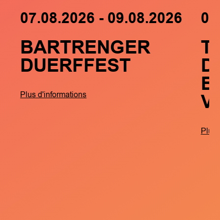
07.08.2026 - 09.08.2026
05
BARTRENGER
T
DUERFFEST
D
B
V
Plus d'informations
Plus 