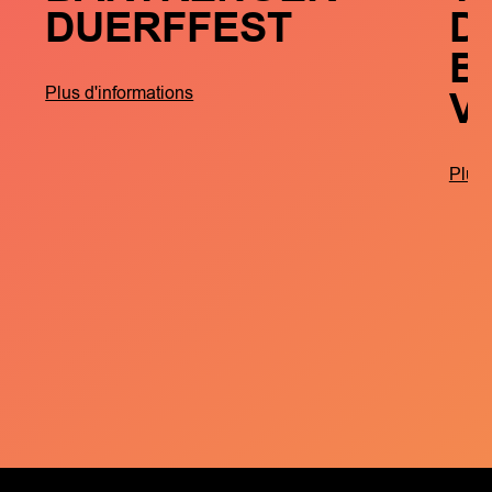
DUERFFEST
D
B
V
Plus d'informations
Plus 