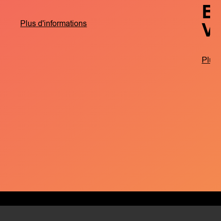
B
V
Plus d'informations
Plus 