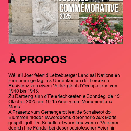
À PROPOS
Wéi all Joer feiert d’Lëtzebuerger Land säi Nationalen
Erënnerungsdag, als Undenken un déi heroësch
Resistenz vun eisem Vollek géint d’Occupatioun vun
1940 bis 1945.
Zu Bartreng sinn d’Feierlechkeeten e Sonndeg, de 19.
Oktober 2025 ëm 10.15 Auer virum Monument aux
Morts.
A Präsenz vum Gemengerot leet de Schäfferot do
Blummen nidder, iwwerdeems d’Sonnerie aux Morts
gespillt gëtt. De Schäfferot wäer frou wann d’Veräiner
duerch hire Fändel bei dëser patriotescher Feier hir