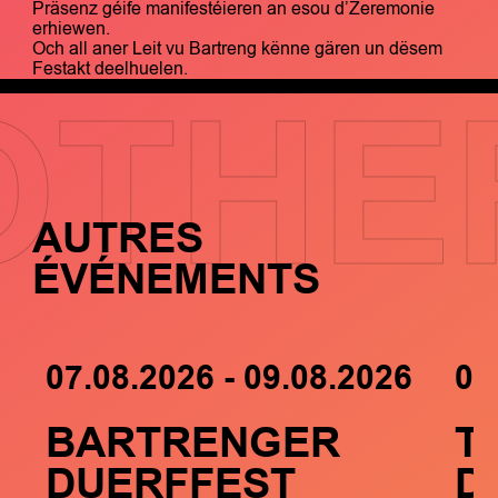
Präsenz géife manifestéieren an esou d’Zeremonie
erhiewen.
Och all aner Leit vu Bartreng kënne gären un dësem
Festakt deelhuelen.
OTHE
AUTRES
ÉVÉNEMENTS
07.08.2026 - 09.08.2026
05
BARTRENGER
T
DUERFFEST
D