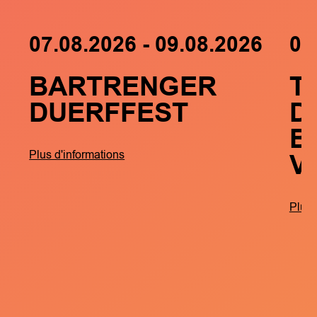
07.08.2026 - 09.08.2026
05
BARTRENGER
T
DUERFFEST
D
B
V
Plus d'informations
Plus 