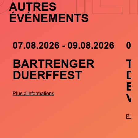
AUTRES
ÉVÉNEMENTS
07.08.2026 - 09.08.2026
05
BARTRENGER
T
DUERFFEST
D
B
V
Plus d'informations
Plus 