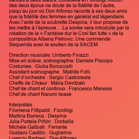
des deux époux ne doute de la fidélité de l’autre,
jusqu’au jour où Don Alfonso raconte à ses deux amis
que la fidélité des femmes en général est légendaire.
Avec l’aide de la soubrette Despina, il leur propose de
les mettre à l’épreuve… La soirée sera introduite par la
création de la « Fantaise dur le Così fan tutte » de la
compositrice Albena Petrovic. Une commende
Sequenda avec le soutien de la SACEM
Direction musicale: Umberto Finazzi
Mise en scène, scénographie: Daniele Piscopo
Costumes : Giulia Bonuccelli
Assistant scénographe : Matilde Folli
Chef d’orchestre : Sergio Castroreale
Cheffe de Chœur : Mària Devitzaki
Chef de chant et continuo : Francesco Manessi
Chef de chant Narumi Iwase
Interprètes :
Filomena Fittipaldi : Fiordiligi
Martina Barreca : Despina
Julia Portela Piñón : Dorbella
Michele Galbiati : Ferrante
Gustavo Castillo : Guglielmo
Lorenzo Barbieri : Don Alfonso