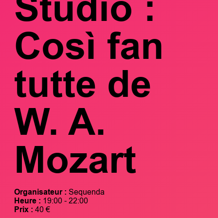
Studio :
Così fan
tutte de
W. A.
Mozart
Organisateur :
Sequenda
Heure :
19:00 - 22:00
Prix :
40 €