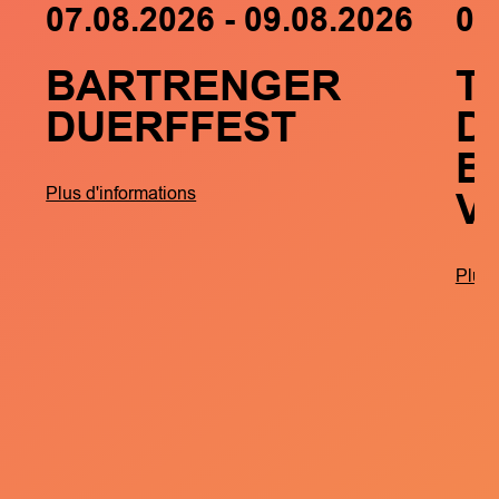
07.08.2026 - 09.08.2026
05
BARTRENGER
T
DUERFFEST
D
B
V
Plus d'informations
Plus 