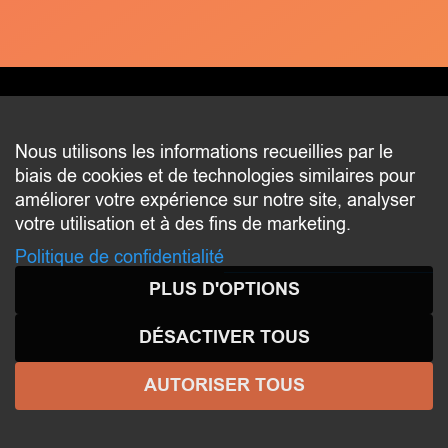
CONTACT
Nous utilisons les informations recueillies par le
biais de cookies et de technologies similaires pour
2 beim Schlass
améliorer votre expérience sur notre site, analyser
L-8058 Bertrange
votre utilisation et à des fins de marketing.
communication@bertrange.lu
Politique de confidentialité
PLUS D'OPTIONS
DÉSACTIVER TOUS
AUTORISER TOUS
© 2026 ENJOY
BERTRANGE
- Tous droits réservés -
Aspects légaux
-
Politique de confidentialité