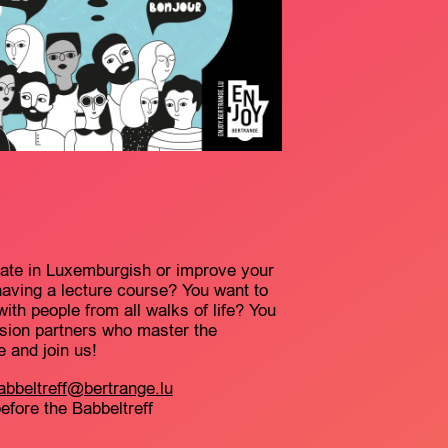
cate in Luxemburgish or improve your
 having a lecture course? You want to
th people from all walks of life? You
ssion partners who master the
and join us!
abbeltreff@bertrange.lu
fore the Babbeltreff