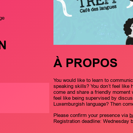
ge
N
À PROPOS
You would like to learn to communi
speaking skills? You don’t feel like
come and share a friendly moment wi
feel like being supervised by discu
Luxemburgish language? Then come 
Please confirm your presence via
b
Registration deadline: Wednesday be