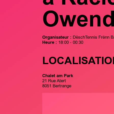
Owen
Organisateur :
DëschTennis Frënn B
Heure :
18:00 - 00:30
LOCALISATIO
Chalet am Park
21 Rue Atert
8051 Bertrange