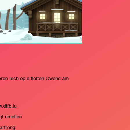
eren Iech op e flotten Owend am
.dtfb.lu
gt umellen
artreng