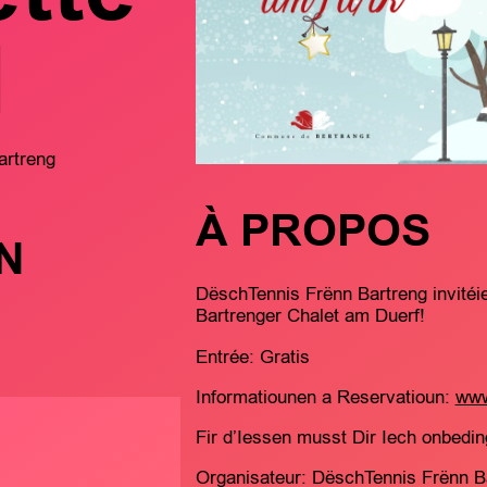
d
artreng
À PROPOS
N
DëschTennis Frënn Bartreng invitéi
Bartrenger Chalet am Duerf!
Entrée: Gratis
Informatiounen a Reservatioun:
www
Fir d’Iessen musst Dir Iech onbedin
Organisateur: DëschTennis Frënn B