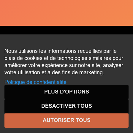
CONTACT
Nous utilisons les informations recueillies par le
biais de cookies et de technologies similaires pour
2 beim Schlass
améliorer votre expérience sur notre site, analyser
L-8058 Bertrange
votre utilisation et à des fins de marketing.
communication@bertrange.lu
Politique de confidentialité
PLUS D'OPTIONS
DÉSACTIVER TOUS
AUTORISER TOUS
© 2026 ENJOY
BERTRANGE
- Tous droits réservés -