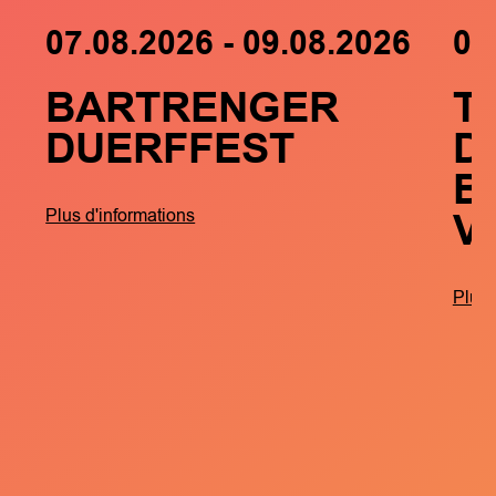
07.08.2026 - 09.08.2026
05
BARTRENGER
T
DUERFFEST
D
B
V
Plus d'informations
Plus 