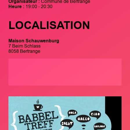
Organisateur :
Commune de Bertrange
Heure :
19:00 - 20:30
LOCALISATION
Maison Schauwenburg
7 Beim Schlass
8058 Bertrange