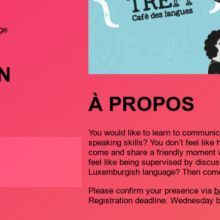
ge
N
À PROPOS
You would like to learn to communi
speaking skills? You don’t feel like
come and share a friendly moment wi
feel like being supervised by discu
Luxemburgish language? Then come 
Please confirm your presence via
b
Registration deadline: Wednesday be