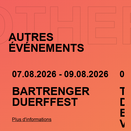
OTHE
AUTRES
ÉVÉNEMENTS
07.08.2026 - 09.08.2026
05
BARTRENGER
T
DUERFFEST
D
B
V
Plus d'informations