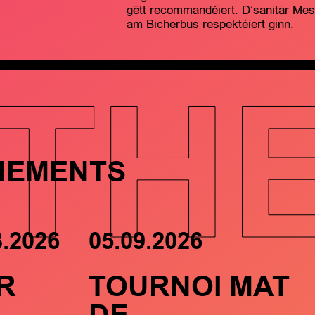
gëtt recommandéiert. D’sanitär Me
am Bicherbus respektéiert ginn.
TH
NEMENTS
8.2026
05.09.2026
R
TOURNOI MAT