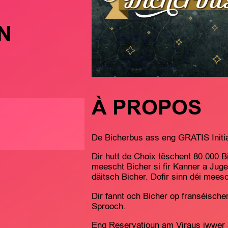
N
À PROPOS
De Bicherbus ass eng GRATIS Initiat
Dir hutt de Choix tëschent 80.000 B
meescht Bicher si fir Kanner a Juge
däitsch Bicher. Dofir sinn déi mees
Dir fannt och Bicher op franséische
Sprooch.
Eng Reservatioun am Viraus iwwer 