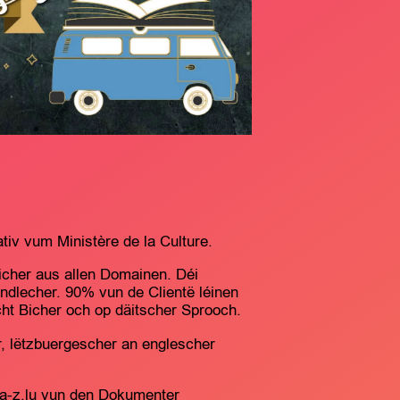
iv vum Ministère de la Culture.
icher aus allen Domainen. Déi
ndlecher. 90% vun de Clientë léinen
cht Bicher och op däitscher Sprooch.
r, lëtzbuergescher an englescher
a-z.lu vun den Dokumenter