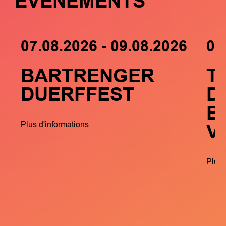
ÉVÉNEMENTS
07.08.2026 - 09.08.2026
05
BARTRENGER
T
DUERFFEST
D
B
V
Plus d'informations
Plus 