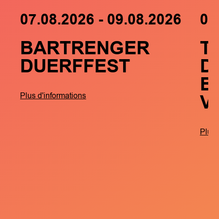
07.08.2026 - 09.08.2026
05
BARTRENGER
T
DUERFFEST
D
B
V
Plus d'informations
Plus 