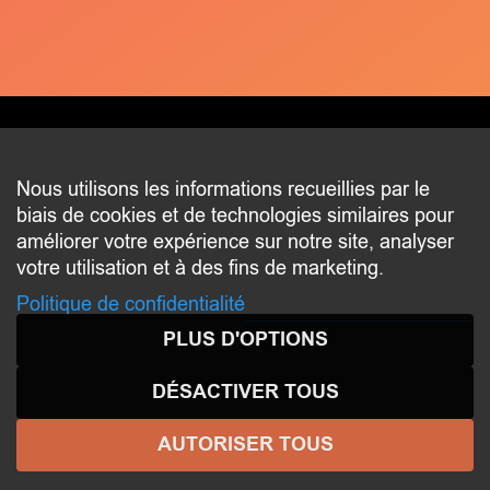
CONTACT
Nous utilisons les informations recueillies par le
biais de cookies et de technologies similaires pour
2 beim Schlass
améliorer votre expérience sur notre site, analyser
L-8058 Bertrange
votre utilisation et à des fins de marketing.
communication@bertrange.lu
Politique de confidentialité
PLUS D'OPTIONS
DÉSACTIVER TOUS
AUTORISER TOUS
© 2026 ENJOY
BERTRANGE
- Tous droits réservés -