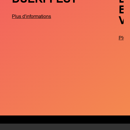
B
V
Plus d'informations
Plus 