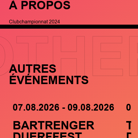
À PROPOS
Clubchampionnat 2024
OTHE
AUTRES
ÉVÉNEMENTS
07.08.2026 - 09.08.2026
05
BARTRENGER
T
DUERFFEST
D