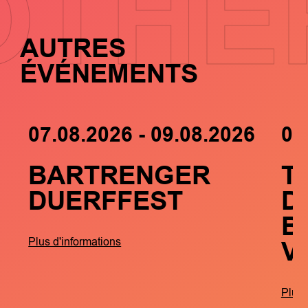
OTHE
AUTRES
ÉVÉNEMENTS
07.08.2026 - 09.08.2026
05
BARTRENGER
T
DUERFFEST
D
B
V
Plus d'informations
Plus 