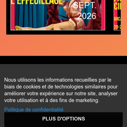
SEPT.
2026
CONTACT
Nous utilisons les informations recueillies par le
biais de cookies et de technologies similaires pour
2 beim Schlass
améliorer votre expérience sur notre site, analyser
L-8058 Bertrange
votre utilisation et à des fins de marketing.
communication@bertrange.lu
Politique de confidentialité
PLUS D'OPTIONS