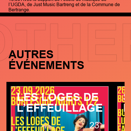
l’UGDA, de Just Music Bartreng et de la Commune de
Bertrange.
OTHE
AUTRES
ÉVÉNEMENTS
LES LOGES DE
S
L’EFFEUILLAGE
B
23