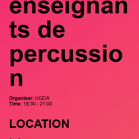
enseignan
ts de
percussio
n
Organiser:
UGDA
Time:
18:30 - 21:00
LOCATION