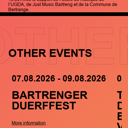
l’UGDA, de Just Music Bartreng et de la Commune de
Bertrange.
OTHE
OTHER EVENTS
07.08.2026 - 09.08.2026
05
BARTRENGER
T
DUERFFEST
D
B
V
More information