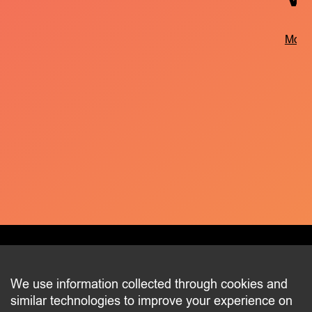
More 
CONTACT
We use information collected through cookies and
similar technologies to improve your experience on
2 beim Schlass