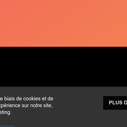
le biais de cookies et de
ertrange.lu
PLUS 
périence sur notre site,
eting.
RTRANGE
- Tous droits réservés -
Aspects légaux
-
Politiq