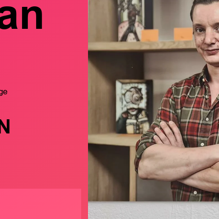
ian
ge
N