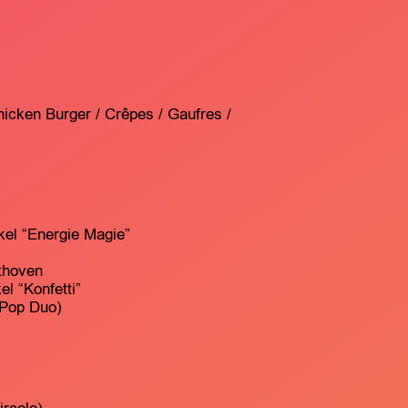
Chicken Burger / Crêpes / Gaufres /
kel “Energie Magie”
athoven
l “Konfetti”
-Pop Duo)