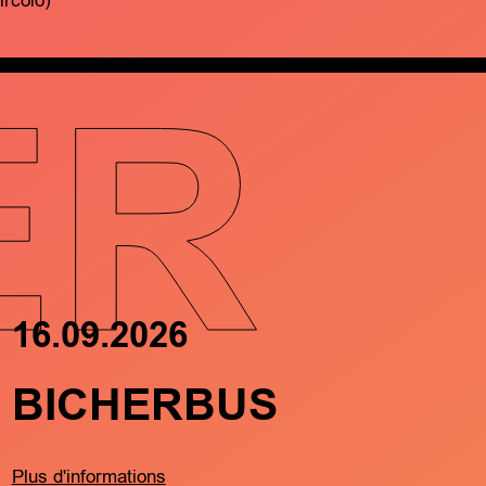
ircolo)
ER
16.09.2026
17.09.202
BICHERBUS
FRËND
MÄTCH
Plus d'informations