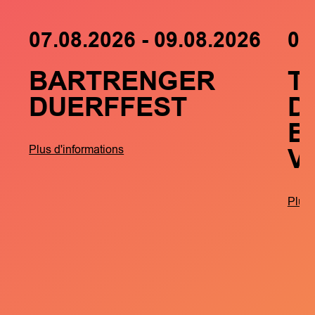
07.08.2026 - 09.08.2026
05
BARTRENGER
T
DUERFFEST
D
B
V
Plus d'informations
Plus 