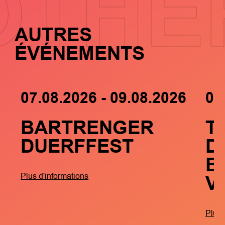
OTHE
AUTRES
ÉVÉNEMENTS
07.08.2026 - 09.08.2026
05
BARTRENGER
T
DUERFFEST
D
B
V
Plus d'informations
Plus 