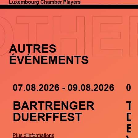
Luxembourg Chamber Players
OTHE
AUTRES
ÉVÉNEMENTS
07.08.2026 - 09.08.2026
05
BARTRENGER
T
DUERFFEST
D
B
Plus d'informations