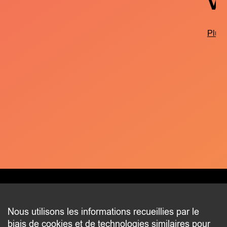
V
Plus 
CONTACT
Nous utilisons les informations recueillies par le
biais de cookies et de technologies similaires pour
2 beim Schlass