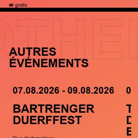
🎟️ gratis
OTHE
AUTRES
ÉVÉNEMENTS
07.08.2026 - 09.08.2026
05
BARTRENGER
T
DUERFFEST
D
B