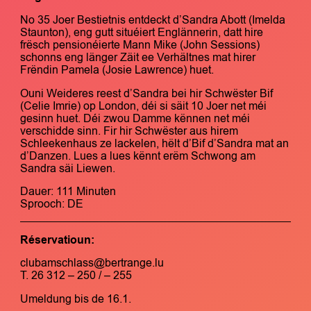
No 35 Joer Bestietnis entdeckt d’Sandra Abott (Imelda
Staunton), eng gutt situéiert Englännerin, datt hire
frësch pensionéierte Mann Mike (John Sessions)
schonns eng länger Zäit ee Verhältnes mat hirer
Frëndin Pamela (Josie Lawrence) huet.
Ouni Weideres reest d’Sandra bei hir Schwëster Bif
(Celie Imrie) op London, déi si säit 10 Joer net méi
gesinn huet. Déi zwou Damme kënnen net méi
verschidde sinn. Fir hir Schwëster aus hirem
Schleekenhaus ze lackelen, hëlt d’Bif d’Sandra mat an
d’Danzen. Lues a lues kënnt erëm Schwong am
Sandra säi Liewen.
Dauer: 111 Minuten
Sprooch: DE
Réservatioun:
clubamschlass@bertrange.lu
T. 26 312 – 250 / – 255
Umeldung bis de 16.1.