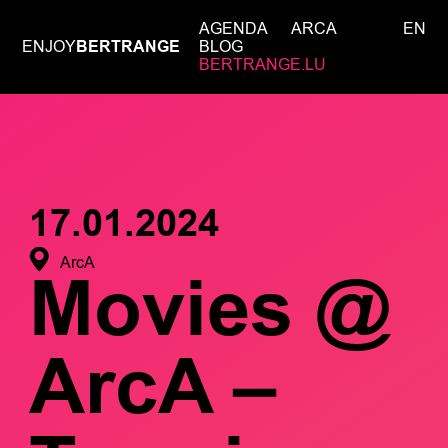
AGENDA
ARCA
EN
ENJOY
BERTRANGE
BLOG
BERTRANGE.LU
17.01.2024
ArcA
Movies @
ArcA –