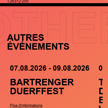
T.26312-255
OTHE
AUTRES
ÉVÉNEMENTS
07.08.2026 - 09.08.2026
05
BARTRENGER
T
DUERFFEST
D
B
Plus d'informations