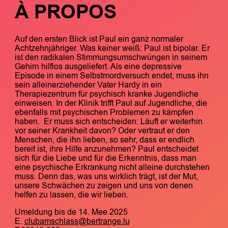
À PROPOS
Auf den ersten Blick ist Paul ein ganz normaler
Achtzehnjähriger. Was keiner weiß: Paul ist bipolar. Er
ist den radikalen Stimmungsumschwüngen in seinem
Gehirn hilflos ausgeliefert. Als eine depressive
Episode in einem Selbstmordversuch endet, muss ihn
sein alleinerziehender Vater Hardy in ein
Therapiezentrum für psychisch kranke Jugendliche
einweisen. In der Klinik trifft Paul auf Jugendliche, die
ebenfalls mit psychischen Problemen zu kämpfen
haben. Er muss sich entscheiden: Läuft er weiterhin
vor seiner Krankheit davon? Oder vertraut er den
Menschen, die ihn lieben, so sehr, dass er endlich
bereit ist, ihre Hilfe anzunehmen? Paul entscheidet
sich für die Liebe und für die Erkenntnis, dass man
eine psychische Erkrankung nicht alleine durchstehen
muss. Denn das, was uns wirklich trägt, ist der Mut,
unsere Schwächen zu zeigen und uns von denen
helfen zu lassen, die wir lieben.
Umeldung bis de 14. Mee 2025
E.
clubamschlass@bertrange.lu