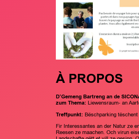
À PROPOS
D’Gemeng Bartreng an de SICONA 
zum Thema:
Liewensraum- an Aarte
Treffpunkt:
Bëschparking tëschent 
Fir Interessantes an der Natur ze e
Reesen ze maachen. Och virun eise
Landschafte gëtt et vill ze gesin