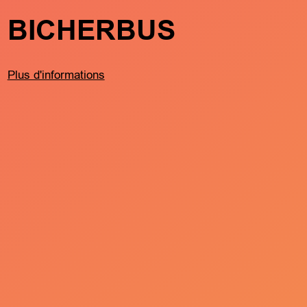
BICHERBUS
FRËND
MÄTCH
BARTR
Plus d'informations
KLIERF
Plus d'informations