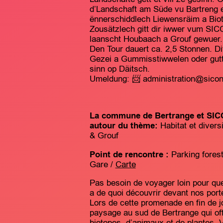
d’Landschaft am Süde vu Bartreng e
ënnerschiddlech Liewensräim a Biot
Zousätzlech gitt dir iwwer vum SI
laanscht Houbaach a Grouf gewuer.
Den Tour dauert ca. 2,5 Stonnen. D
Gezei a Gummisstiwwelen oder gutt
sinn op Däitsch.
Umeldung: 📨 administration@sicona
La commune de Bertrange et SICO
autour du thème:
Habitat et diver
& Grouf
Point de rencontre :
Parking forest
Gare /
Carte
Pas besoin de voyager loin pour que 
a de quoi découvrir devant nos por
Lors de cette promenade en fin de 
paysage au sud de Bertrange qui offr
biotopes, d’animaux et de plantes. 