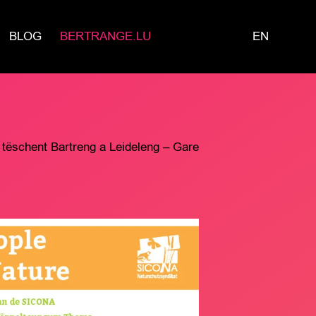
BLOG
BERTRANGE.LU
EN
tëschent Bartreng a Leideleng – Gare