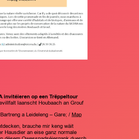
invitéieren op een Trëppeltour
villfalt laanscht Houbaach an Grouf
Bartreng a Leideleng – Gare; /
Map
ntdecken, brauche mir keng wäit
r Hausdier an eise ganz normale
n. Op dësem Owesspadséiergank duerch