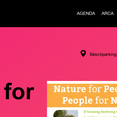
AGENDA
ARCA
Bëschparking 
 for
e