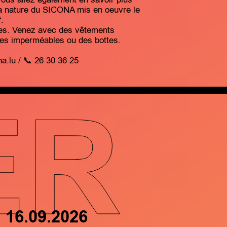
la nature du SICONA mis en oeuvre le
.
res. Venez avec des vêtements
res imperméables ou des bottes.
a.lu / 📞 26 30 36 25
ER
16.09.2026
17.09.202