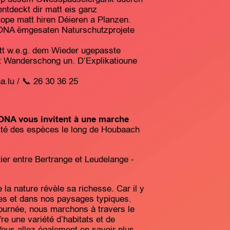
ntdeckt dir matt eis ganz
ope matt hiren Déieren a Planzen.
CONA ëmgesaten Naturschutzprojete
itt w.e.g. dem Wieder ugepasste
 Wanderschong un. D‘Explikatioune
.lu / 📞 26 30 36 25
NA vous invitent à une marche
sité des espèces le long de Houbaach
ier entre Bertrange et Leudelange -
la nature révèle sa richesse. Car il y
tes et dans nos paysages typiques.
journée, nous marchons à travers le
e une variété d’habitats et de
Vous allez également en savoir plus