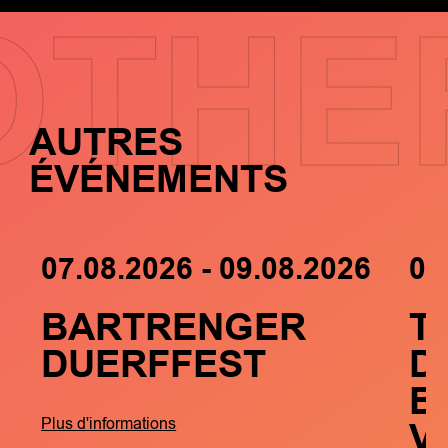
OTHE
AUTRES
ÉVÉNEMENTS
07.08.2026 - 09.08.2026
05
BARTRENGER
T
DUERFFEST
D
B
V
Plus d'informations