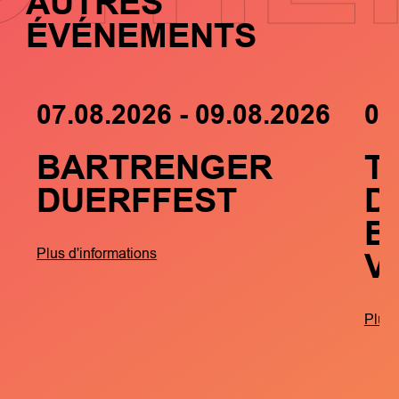
AUTRES
ÉVÉNEMENTS
07.08.2026 - 09.08.2026
05
BARTRENGER
T
DUERFFEST
D
B
V
Plus d'informations
Plus 