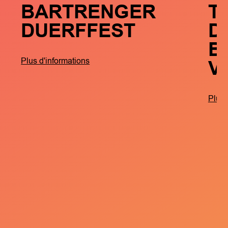
BARTRENGER
T
DUERFFEST
D
B
V
Plus d'informations
Plus 