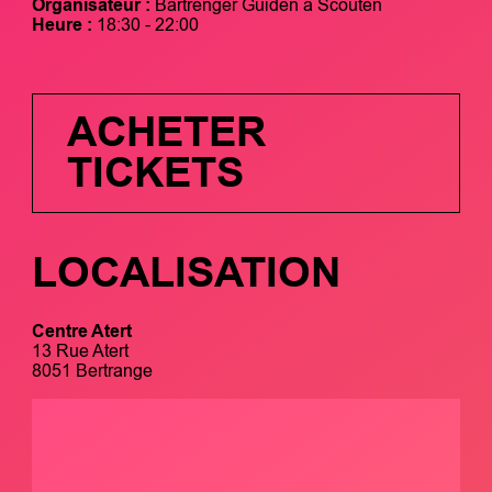
Organisateur :
Bartrenger Guiden a Scouten
Heure :
18:30 - 22:00
ACHETER
TICKETS
LOCALISATION
Centre Atert
13 Rue Atert
8051 Bertrange