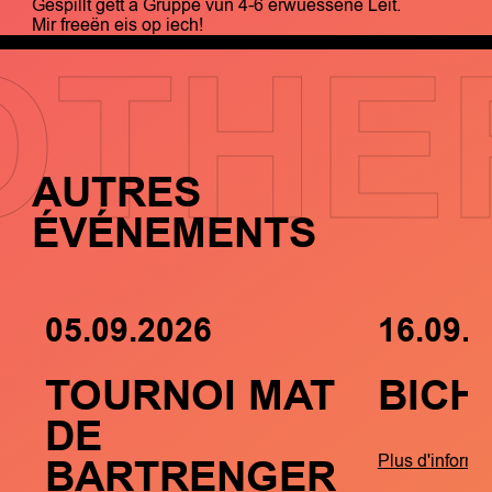
Gespillt gëtt a Gruppe vun 4-6 erwuessene Leit.
Mir freeën eis op iech!
OTHE
AUTRES
ÉVÉNEMENTS
05.09.2026
16.09.
TOURNOI MAT
BICH
DE
BARTRENGER
Plus d'informa