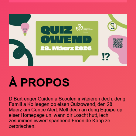
À PROPOS
D’Bartrenger Guiden a Scouten invitéieren dech, deng
Famill a Kolleegen op eisen Quizowend, den 28.
Mäerz am Centre Atert. Mell dech an deng Equipe op
eiser Homepage un, wann dir Loscht hutt, iech
zesummen iwwert spannend Froen de Kapp ze
zerbriechen.