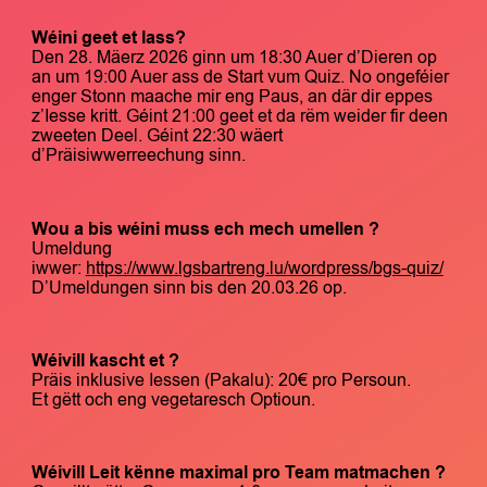
Wéini geet et lass?
Den 28. Mäerz 2026 ginn um 18:30 Auer d’Dieren op
an um 19:00 Auer ass de Start vum Quiz. No ongeféier
enger Stonn maache mir eng Paus, an där dir eppes
z’Iesse kritt. Géint 21:00 geet et da rëm weider fir deen
zweeten Deel. Géint 22:30 wäert
d’Präisiwwerreechung sinn.
Wou a bis wéini muss ech mech umellen ?
Umeldung
iwwer:
https://www.lgsbartreng.lu/wordpress/bgs-quiz/
D’Umeldungen sinn bis den 20.03.26 op.
Wéivill kascht et ?
Präis inklusive Iessen (Pakalu): 20€ pro Persoun.
Et gëtt och eng vegetaresch Optioun.
Wéivill Leit kënne maximal pro Team matmachen ?