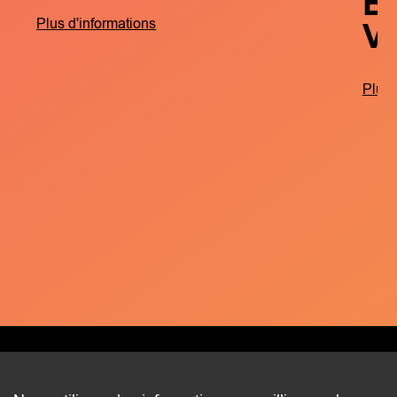
B
V
Plus d'informations
Plus 