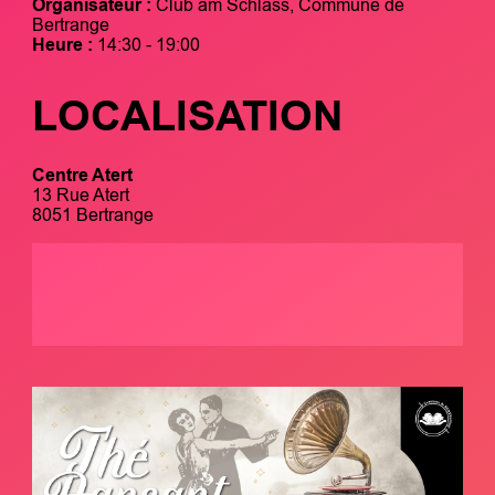
Organisateur :
Club am Schlass, Commune de
Bertrange
Heure :
14:30 - 19:00
LOCALISATION
Centre Atert
13 Rue Atert
8051 Bertrange