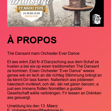
À PROPOS
Thé Dansant mam Orchester Ever Dance
Et ass erëm Zäit fir d’Danzschong aus dem Schaf ze
huelen a bei eis op eisen traditionellen Thé Dansant
ze kommen. Eisen Orchester “Ever Dance” weess
genee wéi en Iech an déi richteg Stëmmung bréngt an
da kënnt Dir lass fueren. Natierlech ass jiddereen
häerzlech invitéiert, och déi, déi net gären danzen, a
just een immens flotten Nomëtten a gudder
Gesellschaft wëlle verbréngen. Fir Iessen an Drénken
ass gesuergt.
Umeldung bis den 13. Mäerz
E.
clubamschlass@bertrange.lu