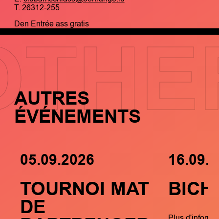
T. 26312-255
Den Entrée ass gratis
OTHE
AUTRES
ÉVÉNEMENTS
05.09.2026
16.09.
TOURNOI MAT
BICH
DE
Plus d'informa