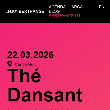
AGENDA
ARCA
EN
ENJOY
BERTRANGE
BLOG
BERTRANGE.LU
22.03.2026
Centre Atert
Thé
Dansant